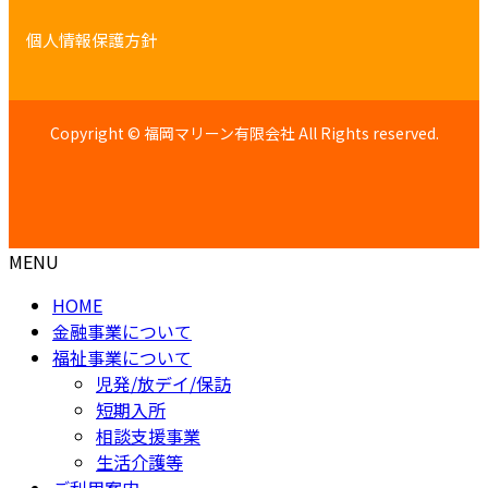
グ
個人情報保護方針
ル
ー
プ
リ
Copyright © 福岡マリーン有限会社 All Rights reserved.
ン
ク
MENU
HOME
金融事業について
福祉事業について
児発/放デイ/保訪
短期入所
相談支援事業
生活介護等