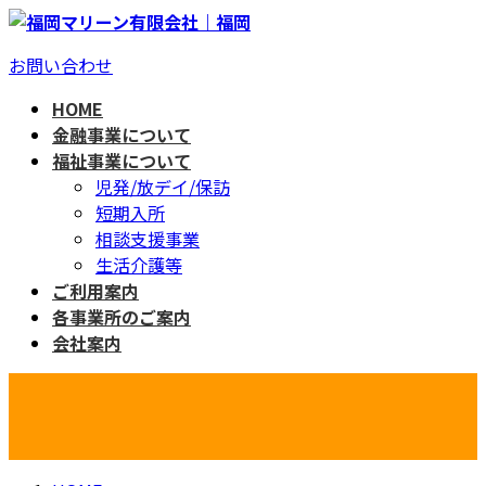
コ
ナ
ン
ビ
お問い合わせ
テ
ゲ
ン
ー
HOME
ツ
シ
金融事業について
へ
ョ
福祉事業について
ス
ン
児発/放デイ/保訪
キ
に
短期入所
ッ
移
相談支援事業
プ
動
生活介護等
ご利用案内
各事業所のご案内
会社案内
ブログ