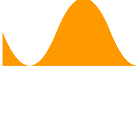
児童発達支援・放課後等デイサービス・
短期入所・相談支援などの福祉事業、
損害保険代理店・生命保険などの金融事
業を運営しています。