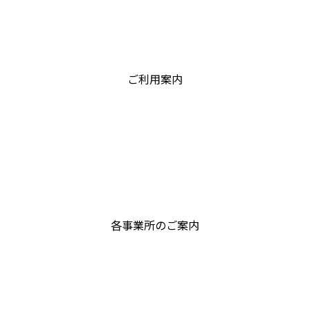
イ
グ
テ
リ
ム
ッ
リ
ド
ン
ご利用案内
カ
ク
ラ
ム
ア
イ
グ
テ
リ
ム
ッ
リ
ド
ン
各事業所のご案内
カ
ク
ラ
ム
ア
イ