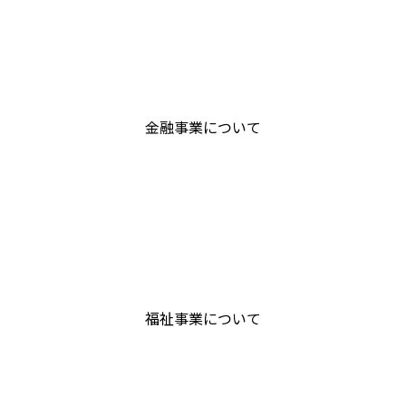
グ
リ
ッ
ド
金融事業について
カ
ラ
ム
ア
イ
グ
テ
リ
ム
ッ
リ
ド
ン
福祉事業について
カ
ク
ラ
ム
ア