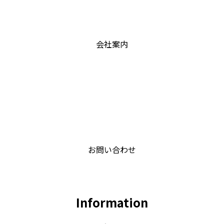
グ
テ
リ
ム
ッ
リ
ド
ン
会社案内
カ
ク
ラ
ム
ア
イ
グ
テ
リ
ム
ッ
リ
ド
ン
お問い合わせ
カ
ク
ラ
ム
ア
Information
イ
テ