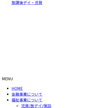
放課後デイ・児発
福岡マリーン有限会社
福祉事業部 本部事務所
〒830-0037 福岡県久留米市諏訪野町
TEL 0942-80-7442 / FAX 0942-80-7444
個人情報保護方針
グ
ル
ー
Copyright © 福岡マリーン有限会社 All Rights reserved.
プ
MENU
リ
ン
HOME
ク
金融事業について
福祉事業について
児発/放デイ/保訪