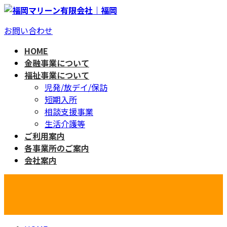
コ
ナ
ン
ビ
お問い合わせ
テ
ゲ
ン
ー
HOME
ツ
シ
金融事業について
へ
ョ
福祉事業について
ス
ン
児発/放デイ/保訪
キ
に
短期入所
ッ
移
相談支援事業
プ
動
生活介護等
ご利用案内
各事業所のご案内
会社案内
ブログ